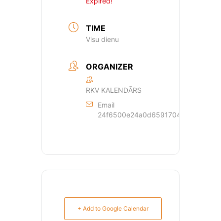
Expired!
TIME
Visu dienu
ORGANIZER
RKV KALENDĀRS
Email
24f6500e24a0d659170429dde44a362
+ Add to Google Calendar