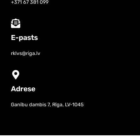
+371 67 381 099
E-pasts
rklvs@riga.lv
Adrese
Ganību dambis 7, Rīga, LV-1045