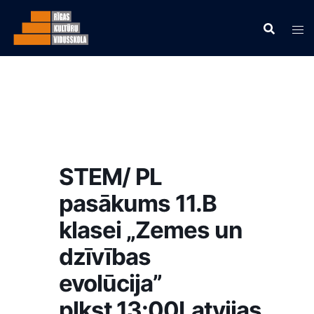
STEM/ PL
pasākums 11.B
klasei „Zemes un
dzīvības
evolūcija”
plkst.13:00Latvijas