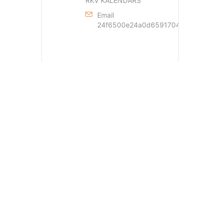
RKV KALENDĀRS
Email
24f6500e24a0d659170429dde44a362
+ Add to Google Calendar
+ iCal / Outlook export