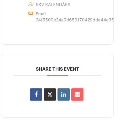
RKV KALENDĀRS
Email
24f6500e24a0d659170429dde44a362873c6d1fff
SHARE THIS EVENT