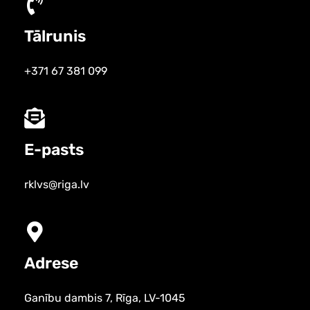
Tālrunis
+371 67 381 099
E-pasts
rklvs@riga.lv
Adrese
Ganību dambis 7, Rīga, LV-1045