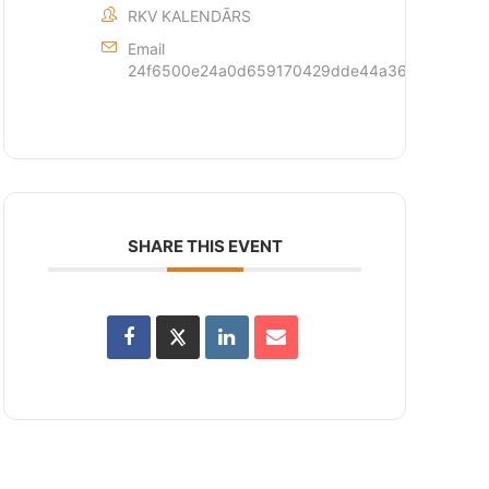
RKV KALENDĀRS
Email
24f6500e24a0d659170429dde44a362873c6d1fff
SHARE THIS EVENT