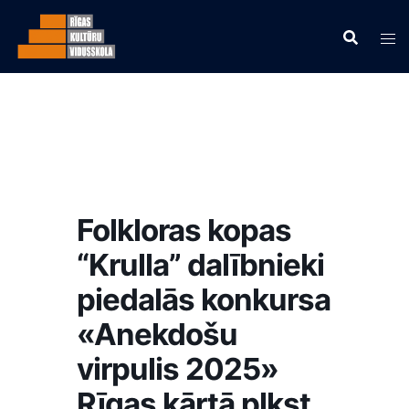
Folkloras kopas
“Krulla” dalībnieki
piedalās konkursa
«Anekdošu
virpulis 2025»
Rīgas kārtā plkst.