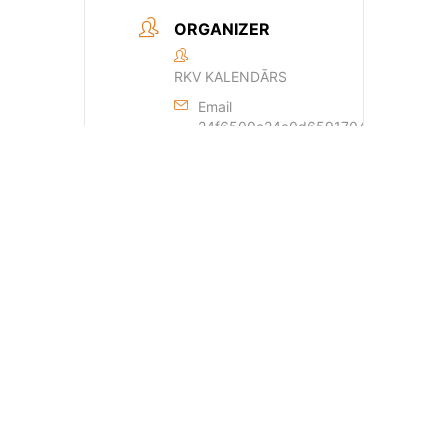
ORGANIZER
RKV KALENDĀRS
Email
24f6500e24a0d659170429dde44a362
+ Add to Google Calendar
+ iCal / Outlook export