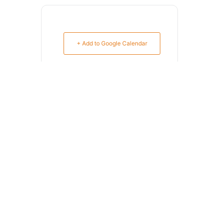
+ Add to Google Calendar
+ iCal / Outlook export
SHARE THIS EVENT