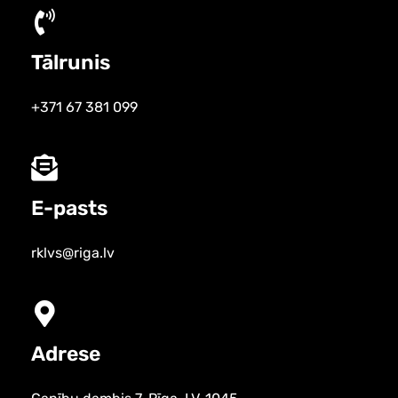
Tālrunis
+371 67 381 099
E-pasts
rklvs@riga.lv
Adrese