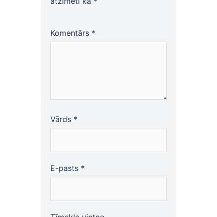
atzīmēti kā
*
Komentārs
*
Vārds
*
E-pasts
*