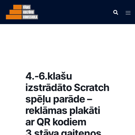
4.-6.klašu
izstrādāto Scratch
spēļu parāde –
reklāmas plakāti
ar QR kodiem
3.stāva gaiteņos