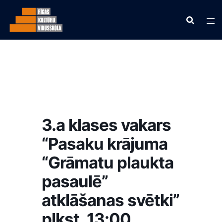
3.a klases vakars
“Pasaku krājuma
“Grāmatu plaukta
pasaulē”
atklāšanas svētki”
plkst. 13:00