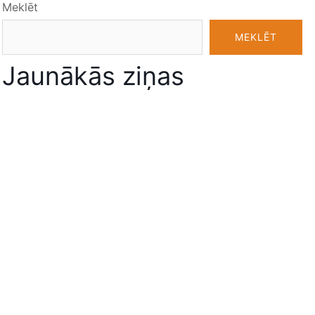
Meklēt
MEKLĒT
Jaunākās ziņas
12. klašu izlaidumi, 07.07.2026.
Digitāli atestāti 12. klašu absolventiem
9. klašu izlaidums, 27.06.2026.
Izlaidumi 2026!
Zvaigžņu stunda
Jaunākie komentāri
Nav komentāru, ko parādīt.
Arhīvi
jūlijs (2026)