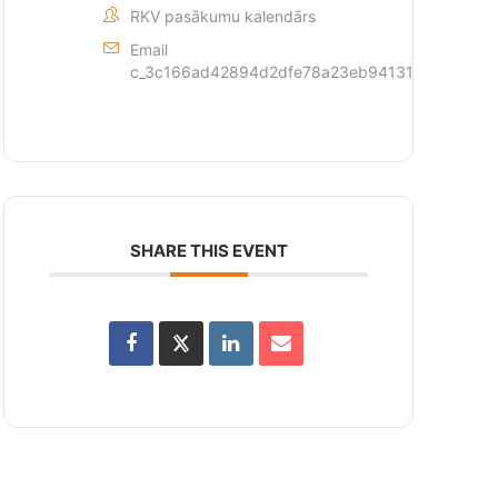
RKV pasākumu kalendārs
Email
c_3c166ad42894d2dfe78a23eb94131a2aeb30e5
SHARE THIS EVENT