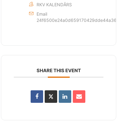
RKV KALENDĀRS
Email
24f6500e24a0d659170429dde44a362873c6d1fff
SHARE THIS EVENT