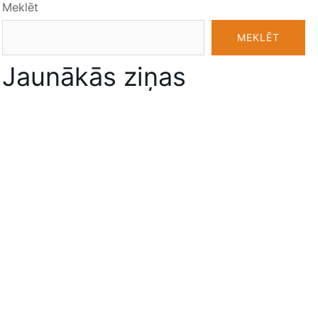
Meklēt
MEKLĒT
Jaunākās ziņas
12. klašu izlaidumi, 07.07.2026.
Digitāli atestāti 12. klašu absolventiem
9. klašu izlaidums, 27.06.2026.
Izlaidumi 2026!
Zvaigžņu stunda
Jaunākie komentāri
Nav komentāru, ko parādīt.
Arhīvi
jūlijs (2026)