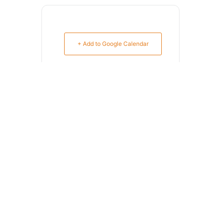
+ Add to Google Calendar
+ iCal / Outlook export
SHARE THIS EVENT