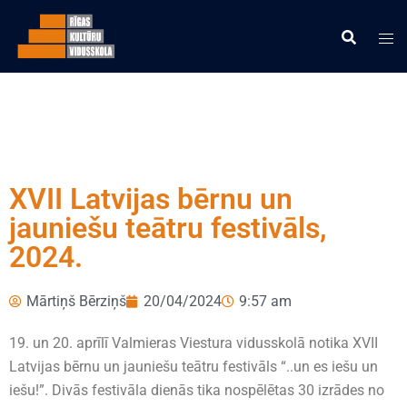
XVII Latvijas bērnu un
jauniešu teātru festivāls,
2024.
Mārtiņš Bērziņš
20/04/2024
9:57 am
19. un 20. aprīlī Valmieras Viestura vidusskolā notika XVII
Latvijas bērnu un jauniešu teātru festivāls “..un es iešu un
iešu!”. Divās festivāla dienās tika nospēlētas 30 izrādes no