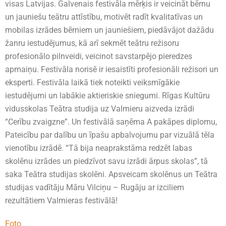
visas Latvijas. Galvenais festivāla mērķis ir veicināt bērnu
un jauniešu teātru attīstību, motivēt radīt kvalitatīvas un
mobilas izrādes bērniem un jauniešiem, piedāvājot dažādu
žanru iestudējumus, kā arī sekmēt teātru režisoru
profesionālo pilnveidi, veicinot savstarpējo pieredzes
apmaiņu. Festivāla norisē ir iesaistīti profesionāli režisori un
eksperti. Festivāla laikā tiek noteikti veiksmīgākie
iestudējumi un labākie aktieriskie sniegumi. Rīgas Kultūru
vidusskolas Teātra studija uz Valmieru aizveda izrādi
“Cerību zvaigzne”. Un festivālā saņēma A pakāpes diplomu,
Pateicību par dalību un īpašu apbalvojumu par vizuālā tēla
vienotību izrādē. “Tā bija neaprakstāma redzēt labas
skolēnu izrādes un piedzīvot savu izrādi ārpus skolas”, tā
saka Teātra studijas skolēni. Apsveicam skolēnus un Teātra
studijas vadītāju Māru Vilciņu – Rugāju ar izciliem
rezultātiem Valmieras festivālā!
Foto