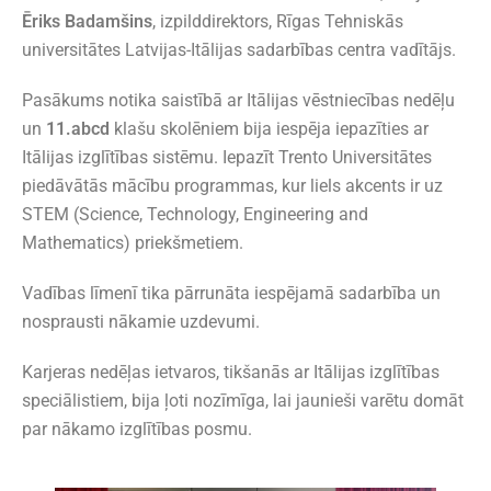
Ēriks Badamšins
, izpilddirektors, Rīgas Tehniskās
universitātes Latvijas-Itālijas sadarbības centra vadītājs.
Pasākums notika saistībā ar Itālijas vēstniecības nedēļu
un
11.abcd
klašu skolēniem bija iespēja iepazīties ar
Itālijas izglītības sistēmu. Iepazīt Trento Universitātes
piedāvātās mācību programmas, kur liels akcents ir uz
STEM (Science, Technology, Engineering and
Mathematics) priekšmetiem.
Vadības līmenī tika pārrunāta iespējamā sadarbība un
nosprausti nākamie uzdevumi.
Karjeras nedēļas ietvaros, tikšanās ar Itālijas izglītības
speciālistiem, bija ļoti nozīmīga, lai jaunieši varētu domāt
par nākamo izglītības posmu.