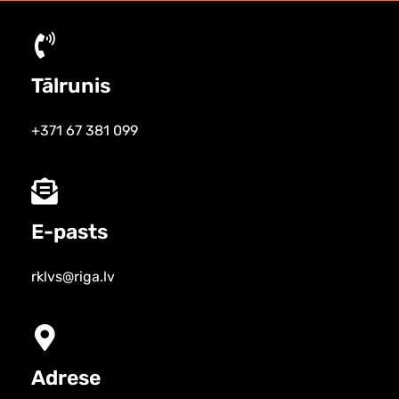
Tālrunis
+371 67 381 099
E-pasts
rklvs@riga.lv
Adrese