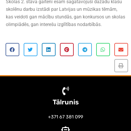
Skolas 2. stāva gaitenī esam sagatavojuši dažādu klašu
skolēnu darbu izstādi par Latvijas un mūzikas tēmām,
kas veidoti gan mācību stundās, gan konkursos un skolas
olimpiādēs, gan interešu izglītības nodarbībās.
Tālrunis
+371 67 381 099