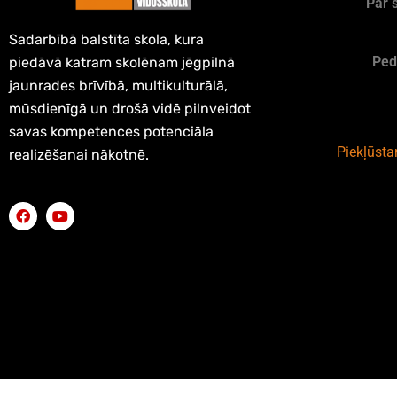
Par 
Sadarbībā balstīta skola, kura
Ped
piedāvā katram skolēnam jēgpilnā
jaunrades brīvībā, multikulturālā,
mūsdienīgā un drošā vidē pilnveidot
savas kompetences potenciāla
Piekļūst
realizēšanai nākotnē.