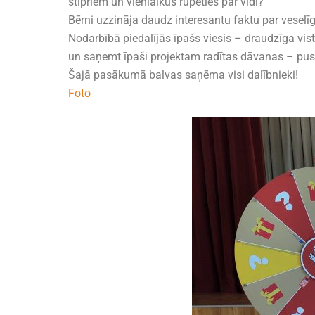
stipriem un vienlaikus rūpēties par vidi?
Bērni uzzināja daudz interesantu faktu par veselīg
Nodarbībā piedalījās īpašs viesis – draudzīga vist
un saņemt īpaši projektam radītas dāvanas – pusd
Šajā pasākumā balvas saņēma visi dalībnieki!
Foto