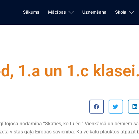
Sākums
Mācības
Uzņemšana
Skola
d, 1.a un 1.c klasei
glītojoša nodarbība “Skaties, ko tu ēd.” Vienkāršā un bērniem sa
ēta vistas gaļa Eiropas savienībā: Kā veikalu plauktos atpazīt 