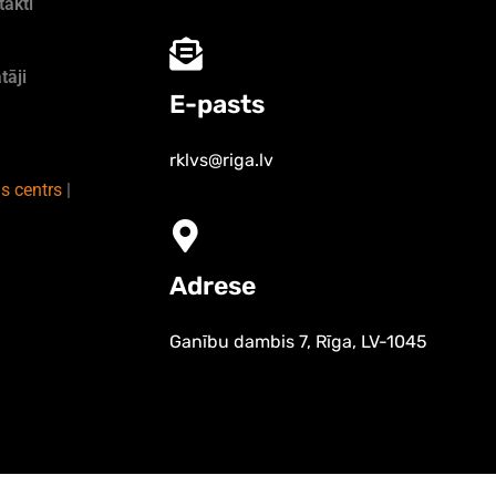
takti
tāji
E-pasts
rklvs@riga.lv
s centrs
|
Adrese
Ganību dambis 7, Rīga, LV-1045