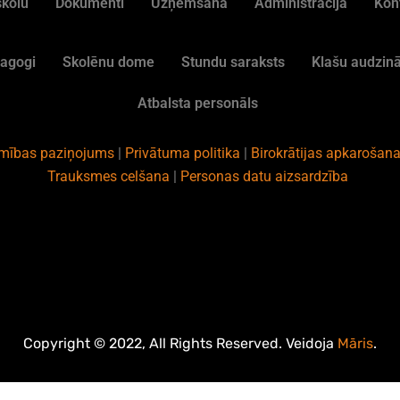
skolu
Dokumenti
Uzņemšana
Administrācija
Kon
agogi
Skolēnu dome
Stundu saraksts
Klašu audzinā
Atbalsta personāls
amības paziņojums
|
Privātuma politika
|
Birokrātijas apkarošana
Trauksmes celšana
|
Personas datu aizsardzība
Copyright © 2022, All Rights Reserved. Veidoja
Māris
.