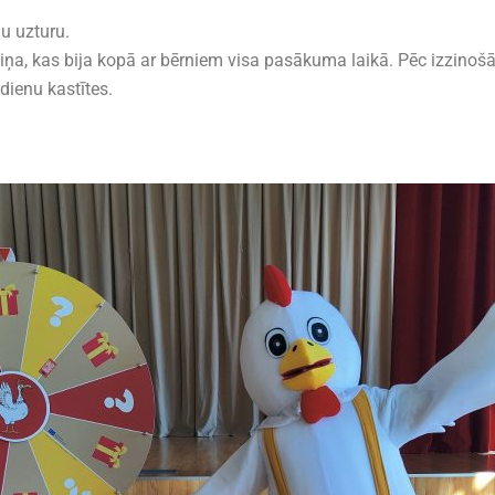
u uzturu.
iņa, kas bija kopā ar bērniem visa pasākuma laikā. Pēc izzinošās
ienu kastītes.