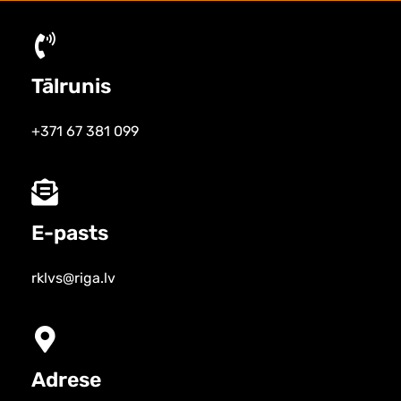
Tālrunis
+371 67 381 099
E-pasts
rklvs@riga.lv
Adrese