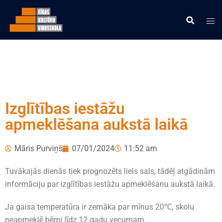
Izglītības iestāžu
apmeklēšana aukstā laikā
Māris Purviņš
07/01/2024
11:52 am
Tuvākajās dienās tiek prognozēts liels sals, tādēļ atgādinām
informāciju par izglītības iestāžu apmeklēšanu aukstā laikā.
Ja gaisa temperatūra ir zemāka par mīnus 20℃, skolu
neapmeklē bērni līdz 12 gadu vecumam.