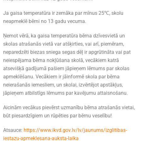
Ja gaisa temperatūra ir zemāka par mīnus 25℃, skolu
neapmeklē bērni no 13 gadu vecuma.
Ņemot vērā, ka gaisa temperatūra bērna dzīvesvietā un
skolas atrašanās vietā var atšķirties, vai arī, piemēram,
neparedzēti biezas sniega segas dēļ ir apgrūtināta vai pat
neiespējama bērna nokļūšana skolā, vecākiem katrā
atsevišķā gadījumā pašiem jāpieņem lēmums par skolas
apmeklēšanu. Vecākiem ir jāinformē skola par bērna
neierašanās iemesliem, un skolai, izvērtējot apstākļus,
jāpieņem atbilstīgs lēmums par kavējumu attaisnošanu.
Aicinām vecākus pievērst uzmanību bērna atrašanās vietai,
būt piesardzīgiem un rūpēties par bērnu veselību!
Atsauce:
https://www.ikvd.gov.lv/lv/jaunums/izglitibas-
iestazu-apmeklesana-auksta-laika