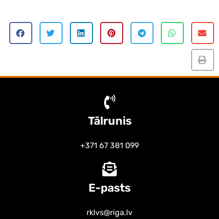
Tālrunis
+371 67 381 099
E-pasts
rklvs@riga.lv