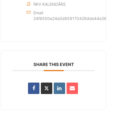
RKV KALENDĀRS
Email
24f6500e24a0d659170429dde44a362873c6d1fff
SHARE THIS EVENT