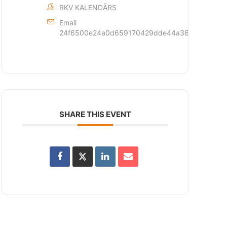
RKV KALENDĀRS
Email
24f6500e24a0d659170429dde44a362873c6d1fff
SHARE THIS EVENT