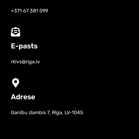
+371 67 381 099
E-pasts
rklvs@riga.lv
Adrese
Ganību dambis 7, Rīga, LV-1045