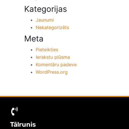
Kategorijas
Jaunumi
Nekategorizēts
Meta
Pieteikties
Ierakstu plūsma
Komentāru padeve
WordPress.org
Tālrunis