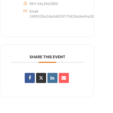
RKV KALENDĀRS
Email
24f6500e24a0d659170429dde44a362873c6d1fff
SHARE THIS EVENT