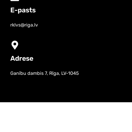
E-pasts
rklvs@riga.lv
Adrese
Ganību dambis 7, Rīga, LV-1045