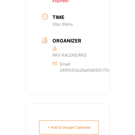
Expired!
TIME
Visu dienu
ORGANIZER
RKV KALENDĀRS
Email
24f6500e24a0d659170429dde44a362
+ Add to Google Calendar