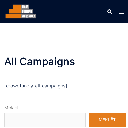
All Campaigns
[crowdfundly-all-campaigns]
Meklēt
MEKLĒT