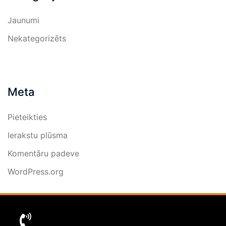
Jaunumi
Nekategorizēts
Meta
Pieteikties
Ierakstu plūsma
Komentāru padeve
WordPress.org