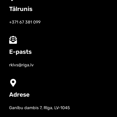
Tālrunis
+371 67 381 099
E-pasts
rklvs@riga.lv
Adrese
Ganību dambis 7, Rīga, LV-1045