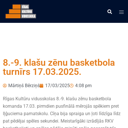
8.-9. klašu zēnu basketbola
turnīrs 17.03.2025.
Mārtiņš Bērziņš
17/03/2025
4:08 pm
Rīgas Kultūru vidusskolas 8.-9. klašu zēnu basketbola
komanda 17.03. pirmdien pusfinālā mērojās spēkiem pret
Iļģuciema pamatskolu. Cīņa bija spraiga un ļoti līdzīga līdz
pat pēdējai spēles sekundei. Meistarīgāki izrādījās RKV