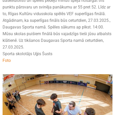
basketbolisti un spēles pēdējo minūti spēja nosargāt trīs
punktu pārsvaru un svinēja panākumu ar 55 pret 52. Līdz ar
to, Rīgas Kultūru vidusskola spēlēs VEF superlīgas finālā.
Atgādinam, ka superlīgas fināls būs ceturtdien, 27.03.2025.,
Daugavas Sporta namā. Spēles sākums ap plkst. 14:00.
Mūsu skolas puišiem finālā būs vajadzīgs tieši jūsu atbalsts
klātienē. Uz tikšanos Daugavas Sporta namā ceturtdien,
27.03.2025.
Sporta skolotājs Uģis Šusts
Foto