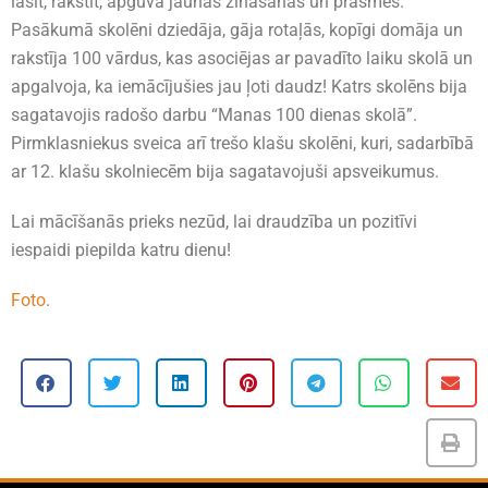
lasīt, rakstīt, apguva jaunas zināšanas un prasmes.
Pasākumā skolēni dziedāja, gāja rotaļās, kopīgi domāja un
rakstīja 100 vārdus, kas asociējas ar pavadīto laiku skolā un
apgalvoja, ka iemācījušies jau ļoti daudz! Katrs skolēns bija
sagatavojis radošo darbu “Manas 100 dienas skolā”.
Pirmklasniekus sveica arī trešo klašu skolēni, kuri, sadarbībā
ar 12. klašu skolniecēm bija sagatavojuši apsveikumus.
Lai mācīšanās prieks nezūd, lai draudzība un pozitīvi
iespaidi piepilda katru dienu!
Foto
.