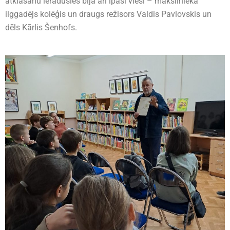
atklāšanu ieradušies bija arī īpaši viesi – mākslinieka
ilggadējs kolēģis un draugs režisors Valdis Pavlovskis un
dēls Kārlis Šenhofs.