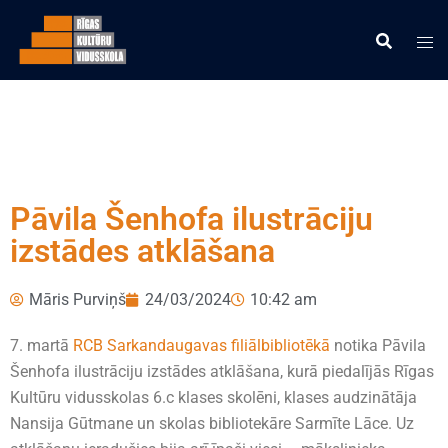
Pāvila Šenhofa ilustrāciju
izstādes atklāšana
Māris Purviņš
24/03/2024
10:42 am
7. martā
RCB Sarkandaugavas filiālbibliotēkā
notika Pāvila
Šenhofa ilustrāciju izstādes atklāšana, kurā piedalījās Rīgas
Kultūru vidusskolas 6.c klases skolēni, klases audzinātāja
Nansija Gūtmane un skolas bibliotekāre Sarmīte Lāce. Uz