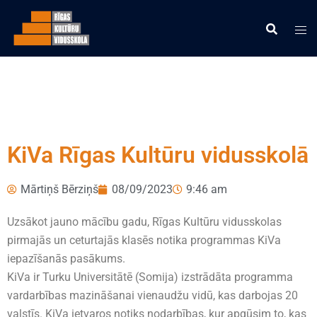
KiVa Rīgas Kultūru vidusskolā
Mārtiņš Bērziņš
08/09/2023
9:46 am
Uzsākot jauno mācību gadu, Rīgas Kultūru vidusskolas
pirmajās un ceturtajās klasēs notika programmas KiVa
iepazīšanās pasākums.
KiVa ir Turku Universitātē (Somija) izstrādāta programma
vardarbības mazināšanai vienaudžu vidū, kas darbojas 20
valstīs. KiVa ietvaros notiks nodarbības, kur apgūsim to, kas