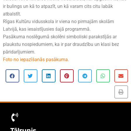
ir bulings un kā to atpazīt, un kā varam cits citu labāk
atbalstīt.
Rīgas Kultūru vidusskola ir viena no pirmajām skolām
Latvijā, kas iesaistījusies šajā programmā.
Pasākuma noslēgumā skolēni simboliski parakstījās ar
plaukstu nospiedumiem, ka ir par draudzību un klasi bez
pāridarījumiem.
Foto no iepazīšanās pasākuma
.
Tālrunis