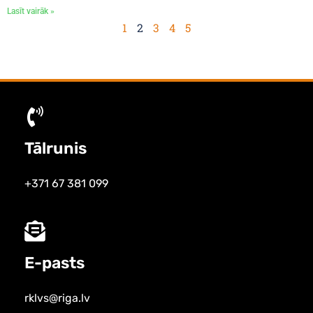
Lasīt vairāk »
1
2
3
4
5
Tālrunis
+371 67 381 099
E-pasts
rklvs@riga.lv