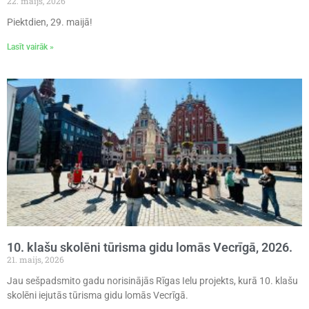
22. maijs, 2026
Piektdien, 29. maijā!
Lasīt vairāk »
10. klašu skolēni tūrisma gidu lomās Vecrīgā, 2026.
21. maijs, 2026
Jau sešpadsmito gadu norisinājās Rīgas Ielu projekts, kurā 10. klašu
skolēni iejutās tūrisma gidu lomās Vecrīgā.