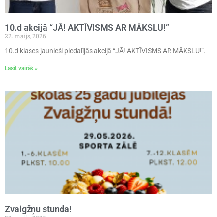
10.d akcijā “JĀ! AKTĪVISMS AR MĀKSLU!”
22. maijs, 2026
10.d klases jaunieši piedalījās akcijā “JĀ! AKTĪVISMS AR MĀKSLU!”.
Lasīt vairāk »
Zvaigžņu stunda!