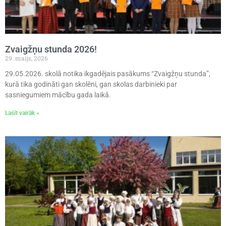
Zvaigžņu stunda 2026!
29. maijs, 2026
29.05.2026. skolā notika ikgadējais pasākums “Zvaigžņu stunda”,
kurā tika godināti gan skolēni, gan skolas darbinieki par
sasniegumiem mācību gada laikā.
Lasīt vairāk »