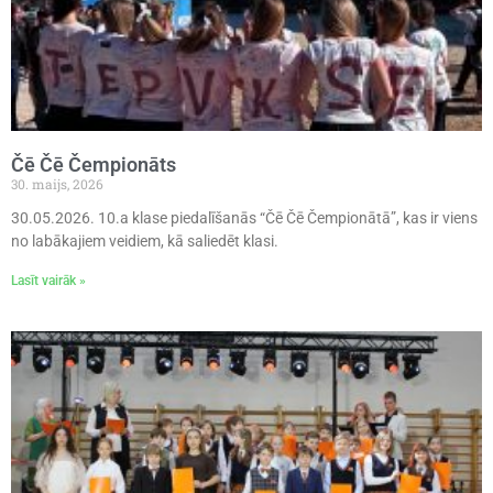
Čē Čē Čempionāts
30. maijs, 2026
30.05.2026. 10.a klase piedalīšanās “Čē Čē Čempionātā”, kas ir viens
no labākajiem veidiem, kā saliedēt klasi.
Lasīt vairāk »