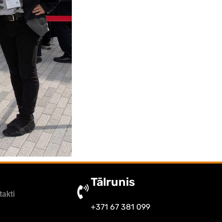
Tālrunis
takti
+371 67 381 099