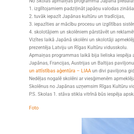
No Skolas apmaiņas programmā Japānā piedalās ti
1. izglītojamiem padziļināt japāņu valodas zināš
2. tuvāk iepazīt Japānas kultūru un tradīcijas,
3. iepazīties ar mācību procesu un izglītības sis
4. skolotājiem un skolēniem pārstāvēt un reklam
Vizītes laikā Japānā skolēni un skolotāji apmekl
prezentēja Latviju un Rīgas Kultūru vidusskolu.
Apmaiņas programmas laikā bija lieliska iespēja a
Japānas, Francijas, Austrijas un Baltijas paviljon
un attīstības aģentūra – LIAA
un divi paviljona gi
Nedēļas nogalē skolēni ar viesģimenēm apmeklēj
Skolēnus no Japānas uzņemsim Rīgas Kultūru vid
P.S. Skolas 1. stāva stikla vitrīnā būs iespēja ap
Foto