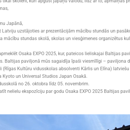
kai skolēni, kuri apgūst japāņu valodu, līdz ar to, apmaiņas 
anas,
tēmu Japānā,
ēt Latviju uzstājoties ar prezentācijām mācību stundās un pas
ēja mācību stundas skolā, skolas un viesģimenes organizētus ku
pmeklēt Osaka EXPO 2025, kur, pateicos lieliskajai Baltijas pav
us. Baltijas paviljonā mūs sagaidīja īpaši viesmīlīgi – paviljon
di (Rīgas Kultūru vidusskolas absolventi Kārlis un Elīna) latviešu
a Kyoto un Universal Studios Japan Osakā.
usskolā no 26. oktobra līdz 05. novembrim.
skatīt nelielu ekspozīciju par godu Osaka EXPO 2025 Baltijas pav