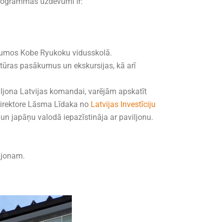
programmas uzdevumi ir:
ākumos Kobe Ryukoku vidusskolā.
ltūras pasākumus un ekskursijas, kā arī
iljona Latvijas komandai, varējām apskatīt
a direktore Lāsma Līdaka no
Latvijas Investīciju
 un japāņu valodā iepazīstināja ar paviljonu.
iljonam.