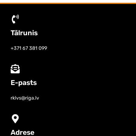
Tālrunis
+371 67 381 099
E-pasts
rklvs@riga.lv
Adrese