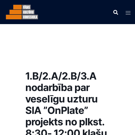
1.B/2.A/2.B/3.A
nodarbība par
veselīgu uzturu
SIA ”OnPlate”
projekts no plkst.
8:30- 12:00 klašu