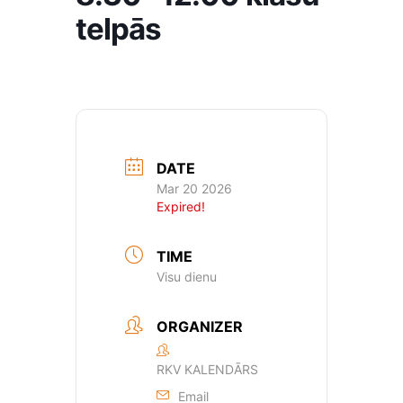
telpās
DATE
Mar 20 2026
Expired!
TIME
Visu dienu
ORGANIZER
RKV KALENDĀRS
Email